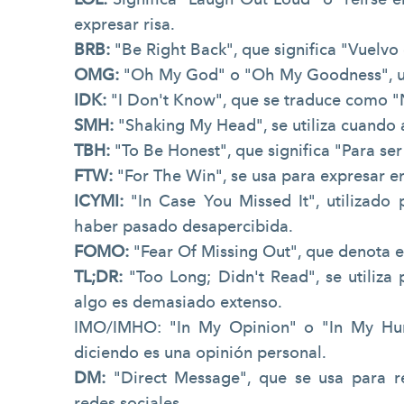
expresar risa.
BRB:
"Be Right Back", que significa "Vuelvo
OMG:
"Oh My God" o "Oh My Goodness", uti
IDK:
"I Don't Know", que se traduce como "
SMH:
"Shaking My Head", se utiliza cuando 
TBH:
"To Be Honest", que significa "Para se
FTW:
"For The Win", se usa para expresar e
ICYMI:
"In Case You Missed It", utilizado
haber pasado desapercibida.
FOMO:
"Fear Of Missing Out", que denota el
TL;DR:
"Too Long; Didn't Read", se utiliza
algo es demasiado extenso.
IMO/IMHO: "In My Opinion" o "In My Hum
diciendo es una opinión personal.
DM:
"Direct Message", que se usa para r
redes sociales.