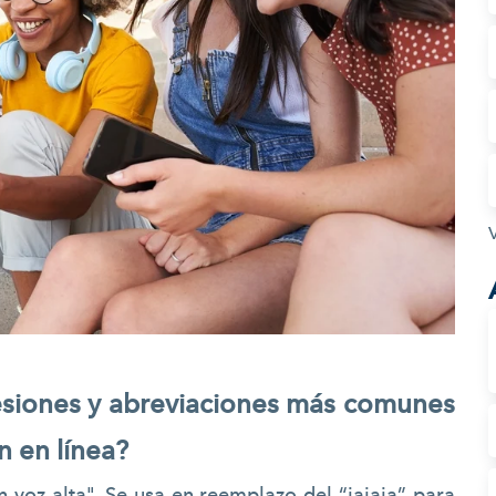
esiones y abreviaciones más comunes
n en línea?
 voz alta". Se usa en reemplazo del “jajaja” para