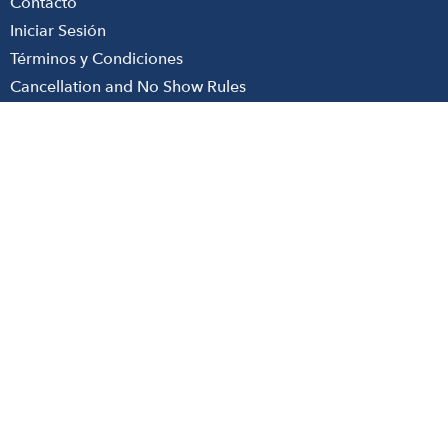
Contacto
Iniciar Sesión
Términos y Condiciones
Cancellation and No Show Rules
Nuestras Redes
Paga en linea
Contacto
226564800
info@wsi.cl
Trabaja con nosotros