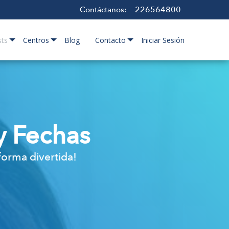
226564800
Contáctanos:
sts
Centros
Blog
Contacto
Iniciar Sesión
 y Fechas
forma divertida!