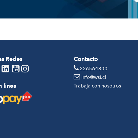
as Redes
Contacto
226564800
info@wsi.cl
 linea
Trabaja con nosotros