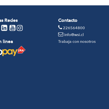
as Redes
Contacto
226564800
info@wsi.cl
 linea
Trabaja con nosotros