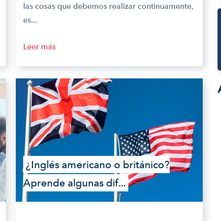
las cosas que debemos realizar continuamente,
es...
Leer más
¿Inglés americano o británico?
Aprende algunas dif...