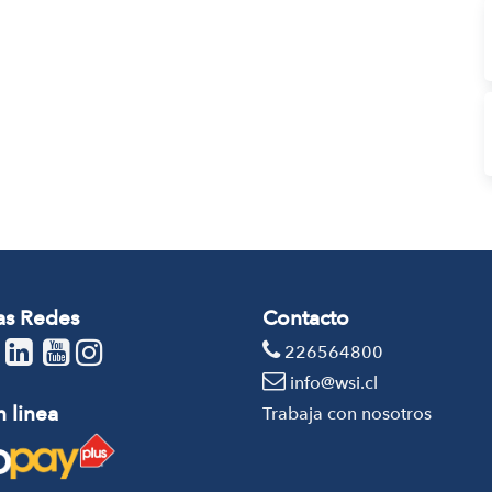
as Redes
Contacto
226564800
info@wsi.cl
 linea
Trabaja con nosotros