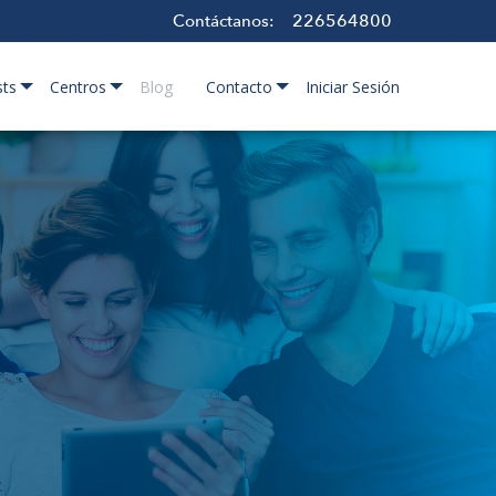
226564800
Contáctanos:
sts
Centros
Blog
Contacto
Iniciar Sesión